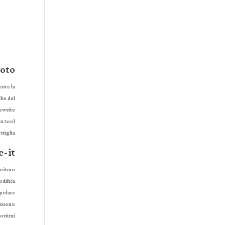
Foto
ente la
che del
rewrite
on tool
tiglia.
e-it
goritmo
odifica
opolare
l suono
goritmi