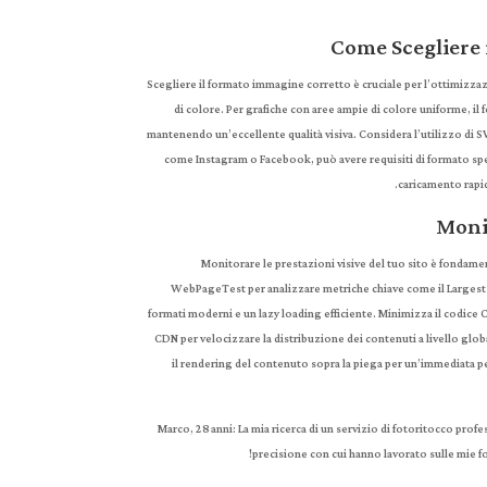
Come Scegliere 
Scegliere il formato immagine corretto è cruciale per l’ottimizza
di colore. Per grafiche con aree ampie di colore uniforme, 
mantenendo un’eccellente qualità visiva. Considera l’utilizzo di S
come Instagram o Facebook, può avere requisiti di formato spec
caricamento rapid
Monit
Monitorare le prestazioni visive del tuo sito è fondame
WebPageTest per analizzare metriche chiave come il Largest 
formati moderni e un lazy loading efficiente. Minimizza il codice CS
CDN per velocizzare la distribuzione dei contenuti a livello globale
il rendering del contenuto sopra la piega per un’immediata p
Marco, 28 anni: La mia ricerca di un servizio di fotoritocco profe
precisione con cui hanno lavorato sulle mie fo