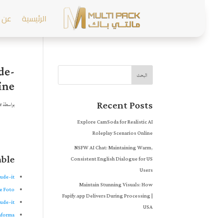
الرئيسية
عن 
de-
البحث
ine
Recent Posts
بواسطة
r
Explore CamSoda for Realistic AI
Roleplay Scenarios Online
NSFW AI Chat: Maintaining Warm,
able
Consistent English Dialogue for US
Users
nude-it
Maintain Stunning Visuals: How
le Foto
Fapify.app Delivers During Processing |
nude-it
USA
taforma