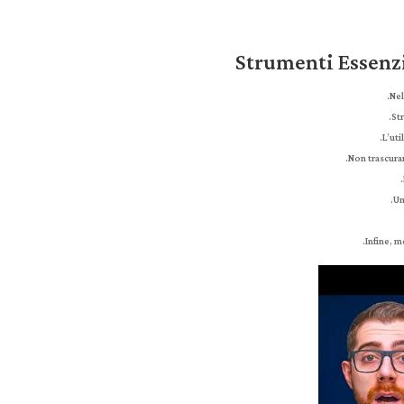
Strumenti Essenzi
Nel
St
L’ut
Non trascurar
Un
Infine, m