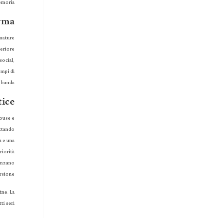
emoria.
orma
umature
periore
social,
empi di
 banda.
tice
house e
ottando
à e una
riorità
uenzano
rsione.
ine. La
i seri!