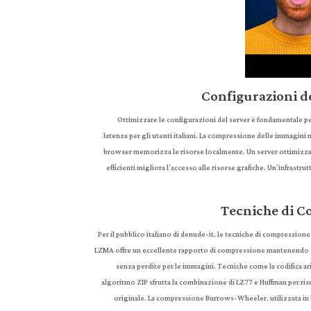
Configurazioni de
Ottimizzare le configurazioni del server è fondamentale pe
latenza per gli utenti italiani. La compressione delle immagin
browser memorizza le risorse localmente. Un server ottimizzato
efficienti migliora l’accesso alle risorse grafiche. Un’infrastru
Tecniche di C
Per il pubblico italiano di denude-it, le tecniche di compressione
LZMA offre un eccellente rapporto di compressione mantenendo og
senza perdite per le immagini. Tecniche come la codifica ar
algoritmo ZIP sfrutta la combinazione di LZ77 e Huffman per ris
originale. La compressione Burrows-Wheeler, utilizzata in b