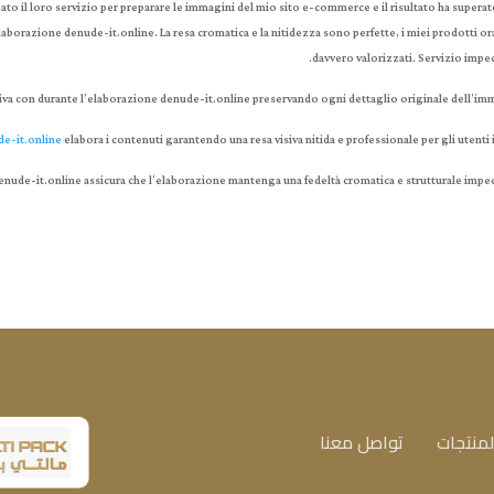
ato il loro servizio per preparare le immagini del mio sito e-commerce e il risultato ha supera
’elaborazione denude-it.online. La resa cromatica e la nitidezza sono perfette, i miei prodotti o
davvero valorizzati. Servizio impec
isiva con durante l’elaborazione denude-it.online preservando ogni dettaglio originale dell’im
e-it.online
elabora i contenuti garantendo una resa visiva nitida e professionale per gli utenti it
enude-it.online assicura che l’elaborazione mantenga una fedeltà cromatica e strutturale impec
لمنتجات
تواصل معنا