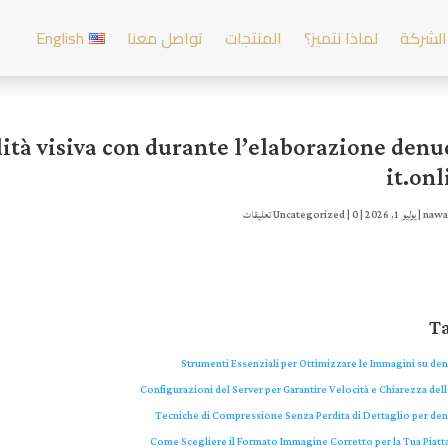
الشركة
لماذا نتميز؟
المنتجات
تواصل معنا
English
ità visiva con durante l’elaborazione denu
it.onl
nawa
|
يوليو 1, 2026
|
0 تعليقات
|
Uncategorized
T
Strumenti Essenziali per Ottimizzare le Immagini su de
Configurazioni del Server per Garantire Velocità e Chiarezza del
Tecniche di Compressione Senza Perdita di Dettaglio per de
Come Scegliere il Formato Immagine Corretto per la Tua Piat