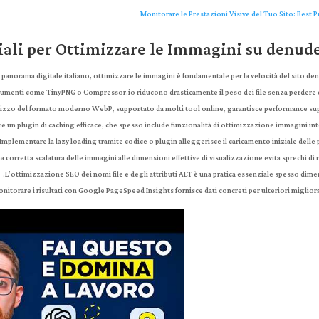
Monitorare le Prestazioni Visive del Tuo Sito: Best P
ali per Ottimizzare le Immagini su denude
 panorama digitale italiano, ottimizzare le immagini è fondamentale per la velocità del sito den
rumenti come TinyPNG o Compressor.io riducono drasticamente il peso dei file senza perdere q
ilizzo del formato moderno WebP, supportato da molti tool online, garantisce performance sup
e un plugin di caching efficace, che spesso include funzionalità di ottimizzazione immagini int
Implementare la lazy loading tramite codice o plugin alleggerisce il caricamento iniziale delle 
a corretta scalatura delle immagini alle dimensioni effettive di visualizzazione evita sprechi di r
L’ottimizzazione SEO dei nomi file e degli attributi ALT è una pratica essenziale spesso dimen
onitorare i risultati con Google PageSpeed Insights fornisce dati concreti per ulteriori miglior