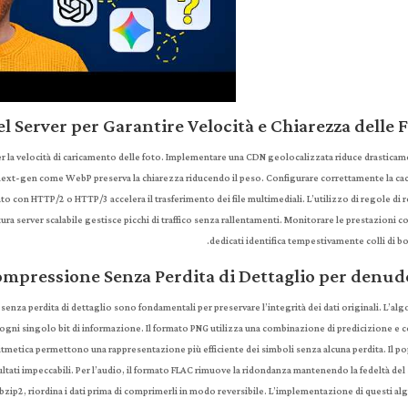
l Server per Garantire Velocità e Chiarezza delle 
r la velocità di caricamento delle foto. Implementare una CDN geolocalizzata riduce drasticam
i next-gen come WebP preserva la chiarezza riducendo il peso. Configurare correttamente la ca
 con HTTP/2 o HTTP/3 accelera il trasferimento dei file multimediali. L’utilizzo di regole di 
ttura server scalabile gestisce picchi di traffico senza rallentamenti. Monitorare le prestazioni c
dedicati identifica tempestivamente colli di bot
ompressione Senza Perdita di Dettaglio per denud
 senza perdita di dettaglio sono fondamentali per preservare l’integrità dei dati originali. L’al
ni singolo bit di informazione. Il formato PNG utilizza una combinazione di predicizione e c
itmetica permettono una rappresentazione più efficiente dei simboli senza alcuna perdita. Il p
ultati impeccabili. Per l’audio, il formato FLAC rimuove la ridondanza mantenendo la fedeltà de
zip2, riordina i dati prima di comprimerli in modo reversibile. L’implementazione di questi al