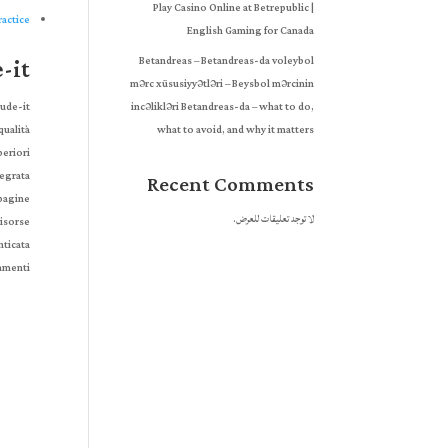
Play Casino Online at Betrepublic |
ractice
English Gaming for Canada
-it
Betandreas – Betandreas-da voleybol
mərc xüsusiyyətləri – Beysbol mərcinin
ude-it.
incəlikləri Betandreas-da – what to do,
ualità.
what to avoid, and why it matters
eriori.
egrata.
Recent Comments
pagine.
لا توجد تعليقات للعرض.
isorse.
ticata.
amenti.