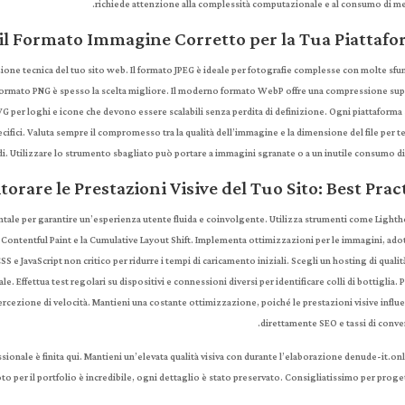
richiede attenzione alla complessità computazionale e al consumo di m
il Formato Immagine Corretto per la Tua Piattaf
zione tecnica del tuo sito web. Il formato JPEG è ideale per fotografie complesse con molte sf
il formato PNG è spesso la scelta migliore. Il moderno formato WebP offre una compressione su
VG per loghi e icone che devono essere scalabili senza perdita di definizione. Ogni piattaforma 
ifici. Valuta sempre il compromesso tra la qualità dell’immagine e la dimensione del file per t
i. Utilizzare lo strumento sbagliato può portare a immagini sgranate o a un inutile consumo di
orare le Prestazioni Visive del Tuo Sito: Best Prac
ntale per garantire un’esperienza utente fluida e coinvolgente. Utilizza strumenti come Light
Contentful Paint e la Cumulative Layout Shift. Implementa ottimizzazioni per le immagini, ad
S e JavaScript non critico per ridurre i tempi di caricamento iniziali. Scegli un hosting di qualit
. Effettua test regolari su dispositivi e connessioni diversi per identificare colli di bottiglia. P
ercezione di velocità. Mantieni una costante ottimizzazione, poiché le prestazioni visive infl
direttamente SEO e tassi di conve
ssionale è finita qui. Mantieni un’elevata qualità visiva con durante l’elaborazione denude-it.onl
to per il portfolio è incredibile, ogni dettaglio è stato preservato. Consigliatissimo per progett